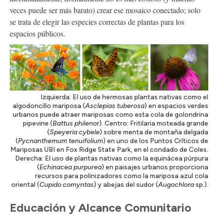
veces puede ser más barato) crear ese mosaico conectado; solo
se trata de elegir las especies correctas de plantas para los
espacios públicos.
Izquierda: El uso de hermosas plantas nativas como el
algodoncillo mariposa (
Asclepias tuberosa
) en espacios verdes
urbanos puede atraer mariposas como esta cola de golondrina
pipevine (
Battus philenor
). Centro: Fritilaria moteada grande
(
Speyeria cybele
) sobre menta de montaña delgada
(
Pycnanthemum tenuifolium
) en uno de los Puntos Críticos de
Mariposas UBI en Fox Ridge State Park, en el condado de Coles.
Derecha: El uso de plantas nativas como la equinácea púrpura
(
Echinacea purpurea
) en paisajes urbanos proporciona
recursos para polinizadores como la mariposa azul cola
oriental (
Cupido comyntas
) y abejas del sudor (
Augochlora
sp.).
Educación y Alcance Comunitario