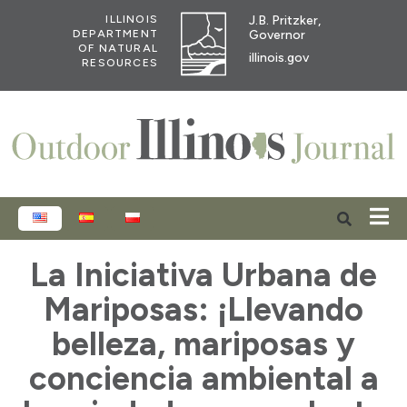
J.B. Pritzker,
ILLINOIS
Governor
DEPARTMENT
OF NATURAL
illinois.gov
RESOURCES
ENGLISH
ESPAÑOL
POLSKI
La Iniciativa Urbana de
Mariposas: ¡Llevando
belleza, mariposas y
conciencia ambiental a