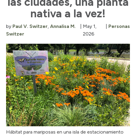
las ciudades, una planta
nativa a la vez!
by
Paul V. Switzer
,
Annalisa M.
|
May 1,
|
Personas
Switzer
2026
Hábitat para mariposas en una isla de estacionamiento