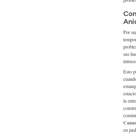
Con
Ani
Por su
tempor
proble
sus hu
intrus
Esto p
cuando
estanq
estaci
la ent
constr
común
Cana
en jar