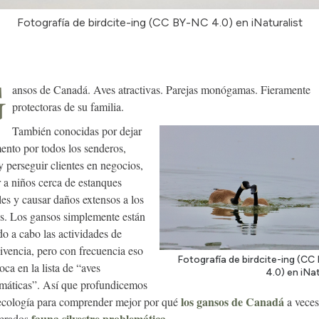
Fotografía de birdcite-ing (CC BY-NC 4.0) en iNaturalist
G
ansos de Canadá. Aves atractivas. Parejas monógamas. Fieramente
protectoras de su familia.
También conocidas por dejar
ento por todos los senderos,
 y perseguir clientes en negocios,
r a niños cerca de estanques
les y causar daños extensos a los
os. Los gansos simplemente están
do a cabo las actividades de
ivencia, pero con frecuencia eso
Fotografía de birdcite-ing (C
oca en la lista de “aves
4.0) en iNat
máticas”. Así que profundicemos
los gansos de Canadá
ecología para comprender mejor por qué
a veces
fauna silvestre problemática
derados
.