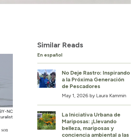
Similar Reads
En español
No Deje Rastro: Inspirando
a la Próxima Generación
de Pescadores
May 1, 2026
by Laura Kammin
C BY-NC
La Iniciativa Urbana de
uralist
Mariposas: ¡Llevando
belleza, mariposas y
 son
conciencia ambiental a las