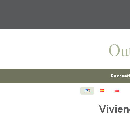
Recreat
ENGLISH
ESPAÑOL
POL
Vivien