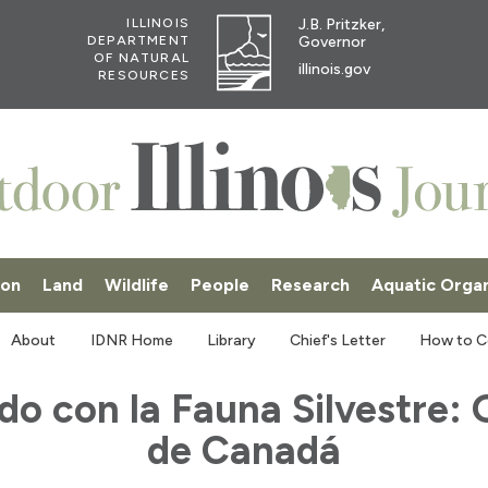
J.B. Pritzker,
ILLINOIS
Governor
DEPARTMENT
OF NATURAL
illinois.gov
RESOURCES
ion
Land
Wildlife
People
Research
Aquatic Orga
SKI
About
IDNR Home
Library
Chief's Letter
How to C
do con la Fauna Silvestre:
de Canadá