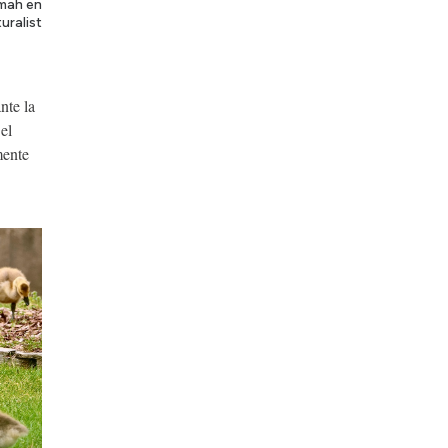
amah en
uralist
nte la
el
mente