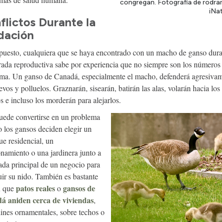
congregan. Fotografía de rodr
iNat
flictos Durante la
dación
puesto, cualquiera que se haya encontrado con un macho de ganso dura
ada reproductiva sabe por experiencia que no siempre son los números 
ma. Un ganso de Canadá, especialmente el macho, defenderá agresiva
evos y polluelos. Graznarán, sisearán, batirán las alas, volarán hacia los
os e incluso los morderán para alejarlos.
uede convertirse en un problema
 los gansos deciden elegir un
ue residencial, un
onamiento o una jardinera junto a
rada principal de un negocio para
uir su nido. También es bastante
patos reales
gansos de
 que
o
dá
aniden cerca de viviendas
,
dines ornamentales, sobre techos o