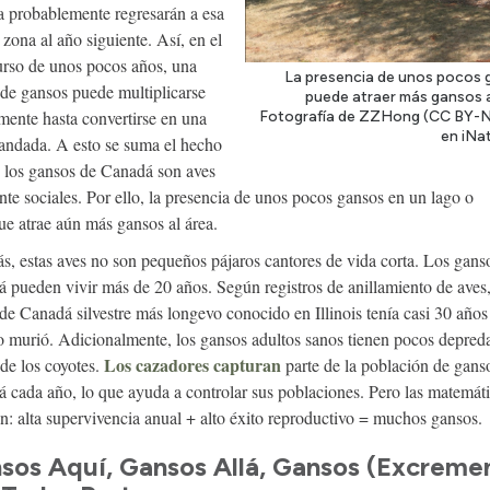
a probablemente regresarán a esa
zona al año siguiente. Así, en el
urso de unos pocos años, una
La presencia de unos pocos
 de gansos puede multiplicarse
puede atraer más gansos a
mente hasta convertirse en una
Fotografía de ZZHong (CC BY-N
en iNat
andada. A esto se suma el hecho
 los gansos de Canadá son aves
nte sociales. Por ello, la presencia de unos pocos gansos en un lago o
ue atrae aún más gansos al área.
, estas aves no son pequeños pájaros cantores de vida corta. Los gans
 pueden vivir más de 20 años. Según registros de anillamiento de aves,
de Canadá silvestre más longevo conocido en Illinois tenía casi 30 años
 murió. Adicionalmente, los gansos adultos sanos tienen pocos depred
Los cazadores capturan
 de los coyotes.
parte de la población de gans
 cada año, lo que ayuda a controlar sus poblaciones. Pero las matemát
n: alta supervivencia anual + alto éxito reproductivo = muchos gansos.
sos Aquí, Gansos Allá, Gansos (Excreme