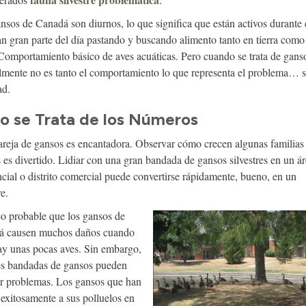
nsos de Canadá son diurnos, lo que significa que están activos durante e
n gran parte del día pastando y buscando alimento tanto en tierra como
Comportamiento básico de aves acuáticas. Pero cuando se trata de gans
mente no es tanto el comportamiento lo que representa el problema… s
ad.
o se Trata de los Números
reja de gansos es encantadora. Observar cómo crecen algunas familias
 es divertido. Lidiar con una gran bandada de gansos silvestres en un á
ncial o distrito comercial puede convertirse rápidamente, bueno, en un
e.
o probable que los gansos de
á causen muchos daños cuando
ay unas pocas aves. Sin embargo,
s bandadas de gansos pueden
r problemas. Los gansos que han
 exitosamente a sus polluelos en