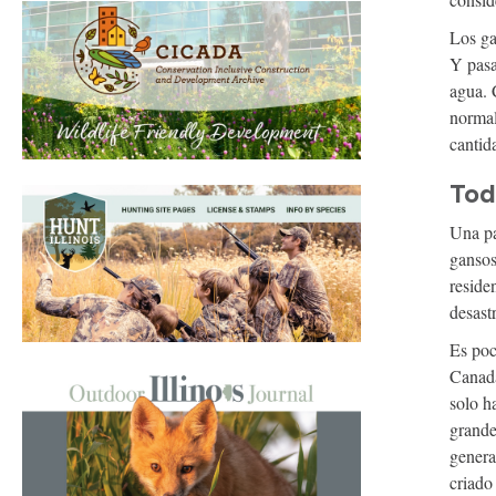
Los ga
Y pasa
agua. 
normal
cantid
Tod
Una pa
gansos
reside
desastr
Es poc
Canad
solo h
grande
genera
criado