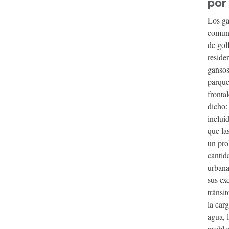
por
Los ga
comune
de gol
reside
gansos
parque
fronta
dicho
incluid
que la
un pro
cantid
urbana
sus ex
tránsi
la car
agua, 
proble