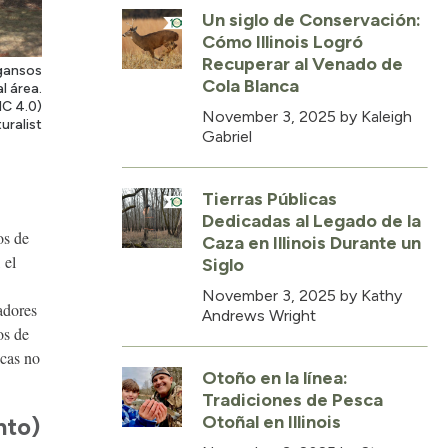
Un siglo de Conservación:
Cómo Illinois Logró
Recuperar al Venado de
 gansos
Cola Blanca
l área.
C 4.0)
November 3, 2025
by Kaleigh
uralist
Gabriel
Tierras Públicas
Dedicadas al Legado de la
os de
Caza en Illinois Durante un
 el
Siglo
November 3, 2025
by Kathy
adores
Andrews Wright
os de
icas no
Otoño en la línea:
Tradiciones de Pesca
Otoñal en Illinois
nto)