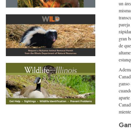
un áre
misma 
transc
pareja
rápida
gran b
de que
altame
estanq
Además
Canadá
ganso 
cuando
aparte
Canadá
miente
Gan