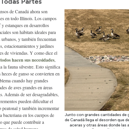
 Todas Partes
nsos de Canadá ahora son
s en todo Illinois. Los campos
f y estanques en desarrollos
nciales son hábitats ideales para
 urbanos, y también frecuentan
s, estacionamientos y jardines
les de viviendas. Y como dice el
todos hacen sus necesidades
:
,
a la fauna silvestre. Esto significa
s heces de ganso se convierten en
blema cuando hay grandes
ades de aves grandes en áreas
s. Además de ser desagradables,
crementos pueden dificultar el
to peatonal y también incrementar
ga bacteriana en los cuerpos de
Junto con grandes cantidades de
de Canadá llega el desorden que d
lo que puede contribuir a
aceras y otras áreas donde las 
mas de salud humana.