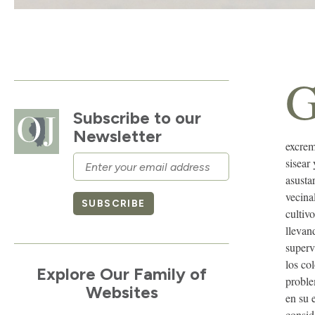
Subscribe to our
Newsletter
excrem
Email
sisear
asusta
vecina
SUBSCRIBE
cultiv
llevan
superv
los col
Explore Our Family of
proble
Websites
en su 
consi