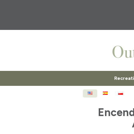
Recreat
ENGLISH
ESPAÑOL
POL
Encendi