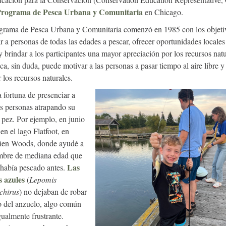
rograma de Pesca Urbana y Comunitaria
en Chicago.
grama de Pesca Urbana y Comunitaria comenzó en 1985 con los objeti
r a personas de todas las edades a pescar, ofrecer oportunidades locales
y brindar a los participantes una mayor apreciación por los recursos natu
ca, sin duda, puede motivar a las personas a pasar tiempo al aire libre y
 los recursos naturales.
a fortuna de presenciar a
 personas atrapando su
 pez. Por ejemplo, en junio
en el lago Flatfoot, en
ien Woods, donde ayudé a
mbre de mediana edad que
Las
había pescado antes.
s azules
(
Lepomis
chirus
) no dejaban de robar
o del anzuelo, algo común
gualmente frustrante.