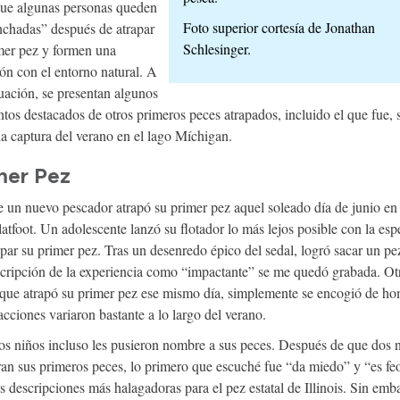
que algunas personas queden
Foto superior cortesía de Jonathan
chadas” después de atrapar
Schlesinger.
mer pez y formen una
ón con el entorno natural. A
uación, se presentan algunos
os destacados de otros primeros peces atrapados, incluido el que fue, 
la captura del verano en el lago Míchigan.
mer Pez
 un nuevo pescador atrapó su primer pez aquel soleado día de junio en 
latfoot. Un adolescente lanzó su flotador lo más lejos posible con la es
apar su primer pez. Tras un desenredo épico del sedal, logró sacar un pez
cripción de la experiencia como “impactante” se me quedó grabada. Ot
 que atrapó su primer pez ese mismo día, simplemente se encogió de ho
acciones variaron bastante a lo largo del verano.
s niños incluso les pusieron nombre a sus peces. Después de que dos 
ran sus primeros peces, lo primero que escuché fue “da miedo” y “es fe
as descripciones más halagadoras para el pez estatal de Illinois. Sin emb