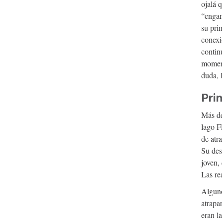
ojalá 
“engan
su pri
conexi
contin
moment
duda, 
Pri
Más de
lago F
de atr
Su des
joven,
Las re
Alguno
atrapa
eran l