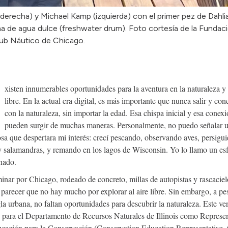
 (derecha) y Michael Kamp (izquierda) con el primer pez de Dahli
na de agua dulce (freshwater drum). Foto cortesía de la Fundac
lub Náutico de Chicago.
E
xisten innumerables oportunidades para la aventura en la naturaleza y 
libre. En la actual era digital, es más importante que nunca salir y con
con la naturaleza, sin importar la edad. Esa chispa inicial y esa conex
pueden surgir de muchas maneras. Personalmente, no puedo señalar 
osa que despertara mi interés: crecí pescando, observando aves, persigu
y salamandras, y remando en los lagos de Wisconsin. Yo lo llamo un es
nado.
inar por Chicago, rodeado de concreto, millas de autopistas y rascaciel
 parecer que no hay mucho por explorar al aire libre. Sin embargo, a pe
gla urbana, no faltan oportunidades para descubrir la naturaleza. Este ve
é para el Departamento de Recursos Naturales de Illinois como Represe
cación para la Conservación (Conservation Education Representative