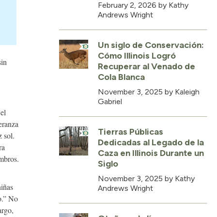
February 2, 2026
by Kathy
Andrews Wright
Un siglo de Conservación:
Cómo Illinois Logró
sin
Recuperar al Venado de
Cola Blanca
November 3, 2025
by Kaleigh
Gabriel
el
peranza
Tierras Públicas
 sol.
Dedicadas al Legado de la
ra
Caza en Illinois Durante un
mbros.
Siglo
November 3, 2025
by Kathy
niñas
Andrews Wright
o.” No
argo,