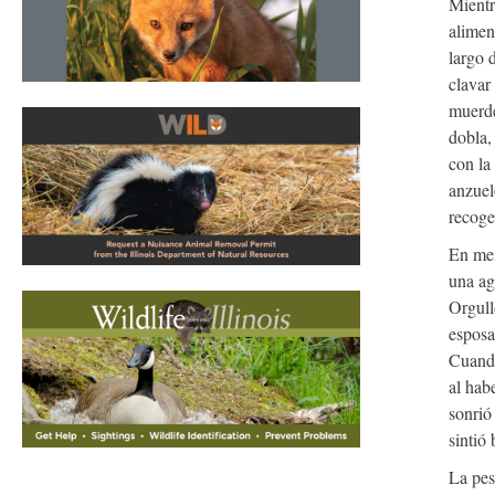
Mientr
alimen
largo 
clavar
muerde
dobla,
con la
anzuel
recoger
En men
una ag
Orgull
esposa
Cuando
al hab
sonrió
sintió
La pes