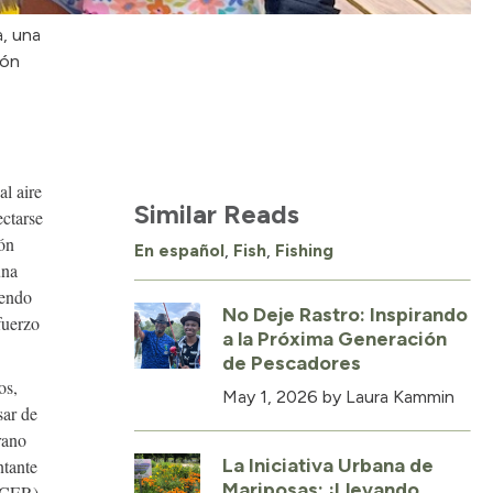
a, una
ión
al aire
Similar Reads
ectarse
ión
En español
,
Fish
,
Fishing
una
iendo
No Deje Rastro: Inspirando
fuerzo
a la Próxima Generación
de Pescadores
os,
May 1, 2026
by Laura Kammin
sar de
rano
La Iniciativa Urbana de
ntante
Mariposas: ¡Llevando
, CER)