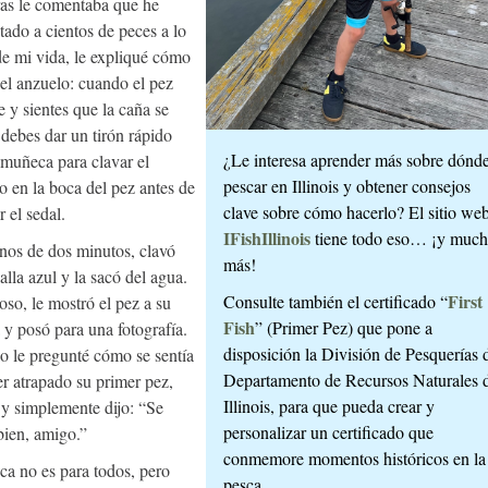
as le comentaba que he
tado a cientos de peces a lo
de mi vida, le expliqué cómo
 el anzuelo: cuando el pez
 y sientes que la caña se
 debes dar un tirón rápido
¿Le interesa aprender más sobre dónd
 muñeca para clavar el
pescar en Illinois y obtener consejos
o en la boca del pez antes de
clave sobre cómo hacerlo? El sitio we
 el sedal.
IFishIllinois
tiene todo eso… ¡y muc
os de dos minutos, clavó
más!
alla azul y la sacó del agua.
First
Consulte también el certificado “
oso, le mostró el pez a su
Fish
” (Primer Pez) que pone a
 y posó para una fotografía.
disposición la División de Pesquerías 
 le pregunté cómo se sentía
Departamento de Recursos Naturales 
er atrapado su primer pez,
Illinois, para que pueda crear y
 y simplemente dijo: “Se
personalizar un certificado que
 bien, amigo.”
conmemore momentos históricos en la
ca no es para todos, pero
pesca.