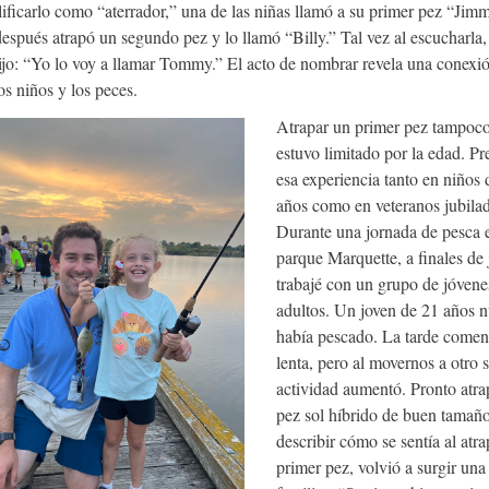
alificarlo como “aterrador,” una de las niñas llamó a su primer pez “Jim
espués atrapó un segundo pez y lo llamó “Billy.” Tal vez al escucharla,
ijo: “Yo lo voy a llamar Tommy.” El acto de nombrar revela una conexi
os niños y los peces.
Atrapar un primer pez tampoc
estuvo limitado por la edad. Pr
esa experiencia tanto en niños 
años como en veteranos jubila
Durante una jornada de pesca e
parque Marquette, a finales de 
trabajé con un grupo de jóvene
adultos. Un joven de 21 años 
había pescado. La tarde come
lenta, pero al movernos a otro si
actividad aumentó. Pronto atr
pez sol híbrido de buen tamaño
describir cómo se sentía al atra
primer pez, volvió a surgir una