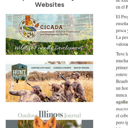
Websites
P
en el
El Pro
enseña
pesca 
La pes
valorar
Tuve l
muchas
primer
estuve 
Beaub
un ho
nunca 
agalla
macro
el ceb
pero i