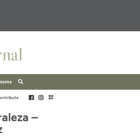
nisms
Facebook
Instagram
ontribute
raleza –
z