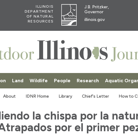
J.B. Pritzker,
ILLINOIS
Governor
DEPARTMENT
OF NATURAL
illinois.gov
RESOURCES
ion
Land
Wildlife
People
Research
Aquatic Orga
SKI
About
IDNR Home
Library
Chief's Letter
How to C
endo la chispa por la natu
Atrapados por el primer pe