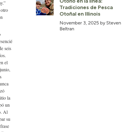
Otoño en la línea:
my.”
Tradiciones de Pesca
 otro
Otoñal en Illinois
ón
November 3, 2025
by Steven
Beltran
o
esencié
de seis
dos.
n el
junio,
s
nunca
nzó
tio la
apó un
. Al
par su
 frase