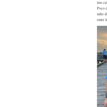
tras c
Poco d
niño d
entre l