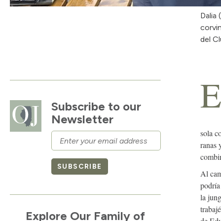
Dalia
corvi
del C
Subscribe to our
Newsletter
sola c
Email
ranas 
combi
SUBSCRIBE
Al cam
podría
la jun
trabaj
Explore Our Family of
de Edu