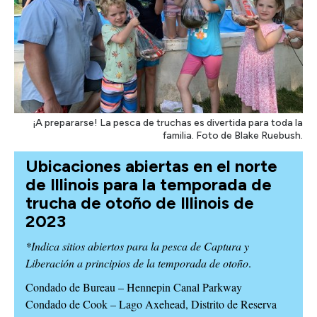
¡A prepararse! La pesca de truchas es divertida para toda la
familia. Foto de Blake Ruebush.
Ubicaciones abiertas en el norte
de Illinois para la temporada de
trucha de otoño de Illinois de
2023
*Indica sitios abiertos para la pesca de Captura y
Liberación a principios de la temporada de otoño
.
Condado de Bureau – Hennepin Canal Parkway
Condado de Cook – Lago Axehead, Distrito de Reserva