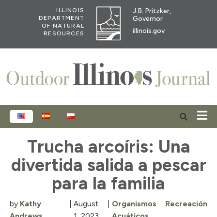
J.B. Pritzker,
ILLINOIS
Governor
DEPARTMENT
OF NATURAL
illinois.gov
RESOURCES
ENGLISH
ESPAÑOL
POLSKI
Trucha arcoíris: Una
divertida salida a pescar
para la familia
by
Kathy
|
August
|
Organismos
Recreación
Andrews
1, 2023
Acuáticos
,