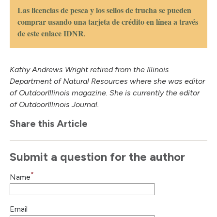
Las licencias de pesca y los sellos de trucha se pueden
comprar usando una tarjeta de crédito en línea a través
de este enlace IDNR
.
Kathy Andrews Wright retired from the Illinois
Department of Natural Resources where she was editor
of Outdoor
Illinois
magazine. She is currently the editor
of Outdoor
Illinois
Journal.
Share this Article
Submit a question for the author
*
Name
Email