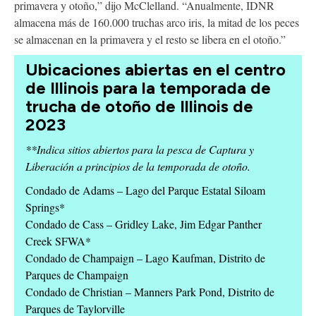
primavera y otoño,” dijo McClelland. “Anualmente, IDNR
almacena más de 160.000 truchas arco iris, la mitad de los peces
se almacenan en la primavera y el resto se libera en el otoño.”
Ubicaciones abiertas en el centro
de Illinois para la temporada de
trucha de otoño de Illinois de
2023
**Indica sitios abiertos para la pesca de Captura y
Liberación a principios de la temporada de otoño.
Condado de Adams – Lago del Parque Estatal Siloam
Springs*
Condado de Cass – Gridley Lake, Jim Edgar Panther
Creek SFWA*
Condado de Champaign – Lago Kaufman, Distrito de
Parques de Champaign
Condado de Christian – Manners Park Pond, Distrito de
Parques de Taylorville