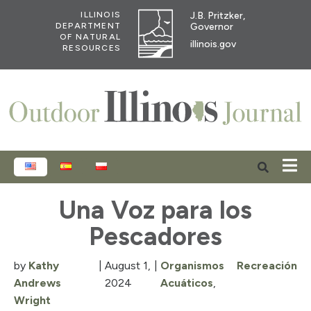
J.B. Pritzker,
ILLINOIS
Governor
DEPARTMENT
OF NATURAL
illinois.gov
RESOURCES
ENGLISH
ESPAÑOL
POLSKI
Una Voz para los
Pescadores
by
Kathy
|
August 1,
|
Organismos
Recreación
Andrews
2024
Acuáticos
,
Wright