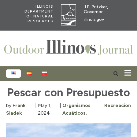
J.B. Pritzker,
ILLINOIS
Governor
DEPARTMENT
OF NATURAL
illinois.gov
RESOURCES
ENGLISH
ESPAÑOL
POLSKI
Pescar con Presupuesto
by
Frank
|
May 1,
|
Organismos
Recreación
Sladek
2024
Acuáticos
,